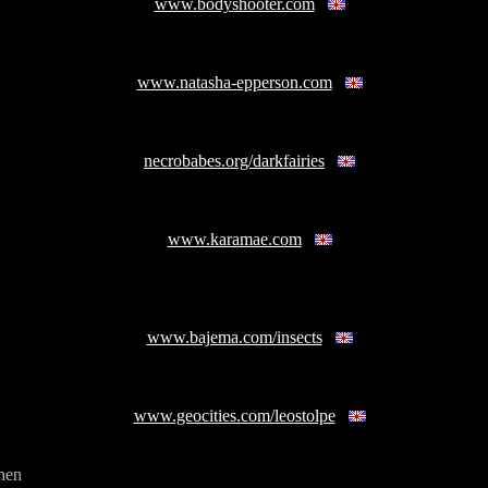
www.bodyshooter.com
www.natasha-epperson.com
necrobabes.org/darkfairies
www.karamae.com
www.bajema.com/insects
www.geocities.com/leostolpe
hen