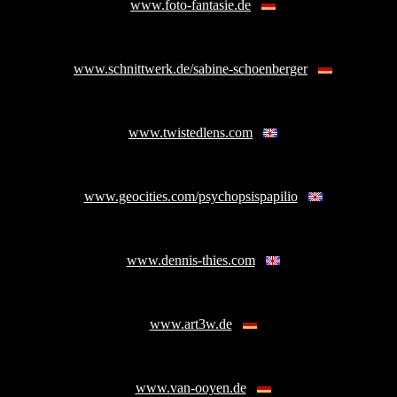
www.foto-fantasie.de
www.schnittwerk.de/sabine-schoenberger
www.twistedlens.com
www.geocities.com/psychopsispapilio
www.dennis-thies.com
www.art3w.de
www.van-ooyen.de