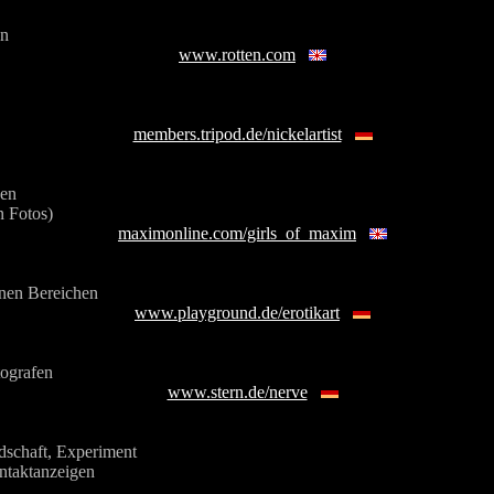
en
www.rotten.com
members.tripod.de/nickelartist
uen
n Fotos)
maximonline.com/girls_of_maxim
enen Bereichen
www.playground.de/erotikart
tografen
www.stern.de/nerve
dschaft, Experiment
ntaktanzeigen