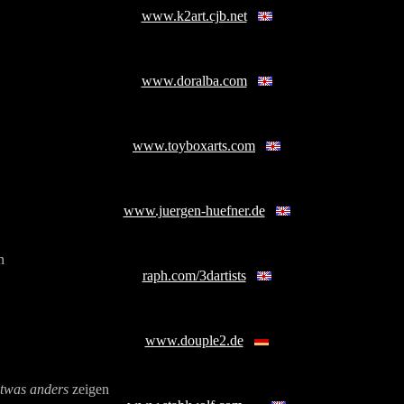
www.k2art.cjb.net
www.doralba.com
www.toyboxarts.com
www.juergen-huefner.de
n
raph.com/3dartists
www.douple2.de
twas anders
zeigen