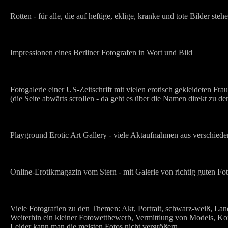
Rotten - für alle, die auf heftige, eklige, kranke und tote Bilder steh
Impressionen eines Berliner Fotografen in Wort und Bild
Fotogalerie einer US-Zeitschrift mit vielen erotisch gekleideten Fra
(die Seite abwärts scrollen - da geht es über die Namen direkt zu de
Playground Erotic Art Gallery - viele Aktaufnahmen aus verschied
Online-Erotikmagazin vom Stern - mit Galerie von richtig guten Fo
Viele Fotografien zu den Themen: Akt, Portrait, schwarz-weiß, Lan
Weiterhin ein kleiner Fotowettbewerb, Vermittlung von Models, Ko
Leider kann man die meisten Fotos nicht vergrößern