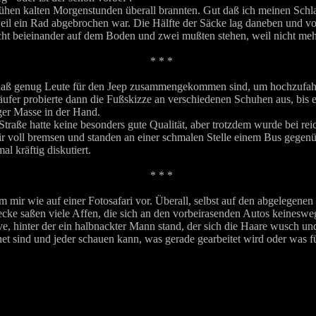
frühen kalten Morgenstunden überall brannten. Gut daß ich meinen Schlaf
eil ein Rad abgebrochen war. Die Hälfte der Säcke lag daneben und vo
ht beieinander auf dem Boden und zwei mußten stehen, weil nicht mehr
* * *
uf, daß genug Leute für den Jeep zusammengekommen sind, um hochzufa
äufer probierte dann die Fußskizze an verschiedenen Schuhen aus, bis 
ger Masse in der Hand.
raße hatte keine besonders gute Qualität, aber trotzdem wurde bei reich
 voll bremsen und standen an einer schmalen Stelle einem Bus gegenüb
l kräftig diskutiert.
* * *
am mir wie auf einer Fotosafari vor. Überall, selbst auf den abgelege
recke saßen viele Affen, die sich an den vorbeirasenden Autos keineswe
e, hinter der ein halbnackter Mann stand, der sich die Haare wusch un
fnet sind und jeder schauen kann, was gerade gearbeitet wird oder was