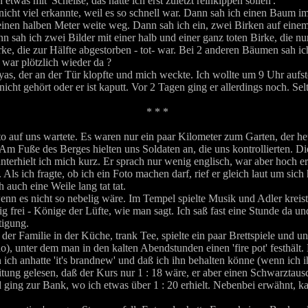
etwas mit 'Scheiße, das hätte ich erst zuletzt reinkippen sollen'.
 nicht viel erkannte, weil es so schnell war. Dann sah ich einen Baum
 einen halben Meter weite weg. Dann sah ich ein, zwei Birken auf ein
n sah ich zwei Bilder mit einer halb und einer ganz toten Birke, die n
ke, die zur Hälfte abgestorben - tot- war. Bei 2 anderen Bäumen sah ic
 war plötzlich wieder da ?
yas, der an der Tür klopfte und mich weckte. Ich wollte um 9 Uhr aufs
cht gehört oder er ist kaputt. Vor 2 Tagen ging er allerdings noch. Selt
* * *
auf uns wartete. Es waren nur ein paar Kilometer zum Garten, der heut
m Fuße des Berges hielten uns Soldaten an, die uns kontrollierten. Die
nterhielt ich mich kurz. Er sprach nur wenig englisch, war aber hoch 
ls ich fragte, ob ich ein Foto machen darf, rief er gleich laut um sic
 auch eine Weile lang tat tat.
wenn es nicht so nebelig wäre. Im Tempel spielte Musik und Adler kre
lig frei - Könige der Lüfte, wie man sagt. Ich saß fast eine Stunde da u
tigung.
 Familie in der Küche, trank Tee, spielte ein paar Brettspiele und unt
), unter dem man in den kalten Abendstunden einen 'fire pot' festhält.
ch anhatte 'it's brandnew' und daß ich ihn behalten könne (wenn ich i
eitung gelesen, daß der Kurs nur 1 : 18 wäre, er aber einen Schwarztausc
nd ging zur Bank, wo ich etwas über 1 : 20 erhielt. Nebenbei erwähnt, ka