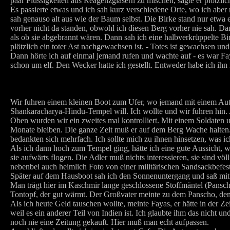
paar Flüssigkeiten aus Reagenzgläsern zu mischen, sagte er plötzlich 
Es passierte etwas und ich sah kurz verschiedene Orte, wo ich aber
sah genauso alt aus wie der Baum selbst. Die Birke stand nur etwa
vorher nicht da standen, obwohl ich diesen Berg vorher nie sah. Dan
als ob sie abgebrannt wären. Dann sah ich eine halbverkrüppelte Bir
plötzlich ein toter Ast nachgewachsen ist. - Totes ist gewachsen und
Dann hörte ich auf einmal jemand rufen und wachte auf - es war Fa
schon um elf. Den Wecker hatte ich gestellt. Entweder habe ich ihn ni
Wir fuhren einem kleinen Boot zum Ufer, wo jemand mit einem Auto 
Shankaracharya-Hindu-Tempel will. Ich wollte und wir fuhren hin. A
Oben wurden wir ein zweites mal kontrolliert. Mit einem Soldaten u
Monate bleiben. Die ganze Zeit muß er auf dem Berg Wache halten. A
bedankten sich mehrfach. Ich sollte mich zu ihnen hinsetzen, was ich
Als ich dann hoch zum Tempel ging, hätte ich eine gute Aussicht, 
sie aufwärts flogen. Die Adler muß nichts interessieren, sie sind völ
nebenbei auch heimlich Foto von einer militärischen Sandsackbefes
Später auf dem Hausboot sah ich den Sonnenuntergang und saß mit der
Man trägt hier im Kaschmir lange geschlossene Stoffmäntel (Panscho
Tontopf, der gut wärmt. Der Großvater meinte zu dem Panscho, den i
Als ich heute Geld tauschen wollte, meinte Fayas, er hätte in der Z
weil es ein anderer Teil von Indien ist. Ich glaubte ihm das nicht u
noch nie eine Zeitung gekauft. Hier muß man echt aufpassen.