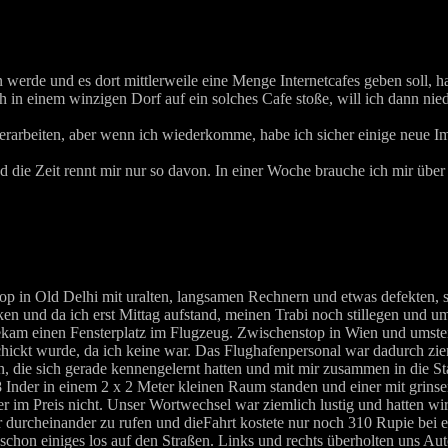
werde und es dort mittlerweile eine Menge Internetcafes geben soll, ha
 in einem winzigen Dorf auf ein solches Cafe stoße, will ich dann niede
erarbeiten, aber wenn ich wiederkomme, habe ich sicher einige neue Im
die Zeit rennt mir nur so davon. In einer Woche brauche ich mir über 
hop in Old Delhi mit uralten, langsamen Rechnern und etwas defekten, s
n und da ich erst Mittag aufstand, meinen Trabi noch stillegen und u
bekam einen Fensterplatz im Flugzeug. Zwischenstop in Wien und umstei
hickt wurde, da ich keine war. Das Flughafenpersonal war dadurch ziem
, die sich gerade kennengelernt hatten und mit mir zusammen in die S
8 Inder in einem 2 x 2 Meter kleinen Raum standen und einer mit grin
 er im Preis nicht. Unser Wortwechsel war ziemlich lustig und hatten wi
uter durcheinander zu rufen und dieFahrt kostete nur noch 310 Rupie b
 schon einiges los auf den Straßen. Links und rechts überholten uns A