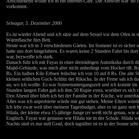
Anschließend wollte ich in ein Internet-Cafe. Die Antwort war 'no c
vorkommt.
Srinagar, 5. Dezember 2000
Es ist wieder Abend und ich sitze auf dem Sessel vor dem Ofen in 
Wärmflasche fürs Bett.
Heute war ich in 3 verschiedenen Gärten. Im Sommer ist es sicher s
hatte uns dort hingefahren. Es waren keine 2 Stunden Fahrt bis do
war, bezweifle ich stark.
Danach fuhr ich mit Fayas in einer dreirädrigen Autoriksha durch d
Majid-Gebäude, was mich aber nicht unbedingt vom Hocker riß. Rein
Rs. Ein halbes Kilo Erbsen feilschte ich von 10 auf 8 Rs. Die alte 
kleinen seitlichen Guck-Schlitz der Rikscha. In der Ferne sah ich d
an, wo ich wollte. Es war Sonnenuntergangszeit und ich konnte im 
Stunden langen Fahrt gab ich ihm 50 Rupie extra, worüber es sich ri
Den Abend über blieb ich bei der Familie in der Küche, wir unterhi
Alles was ich anprobierte würde mir gut stehen. Meine Eltern würd
Ich lebe zwar weit über meinem Tagesbudget, aber es ist ganz nett hi
Hilala, der kleine etwa 15-jährige Junge (er weiß nicht genau, wie al
Englisch. Fayas war genauso wie Hilala nie in der Schule. Hilala w
Nachts sind es nur null Grad, doch tagsüber ist es in der Sonne se