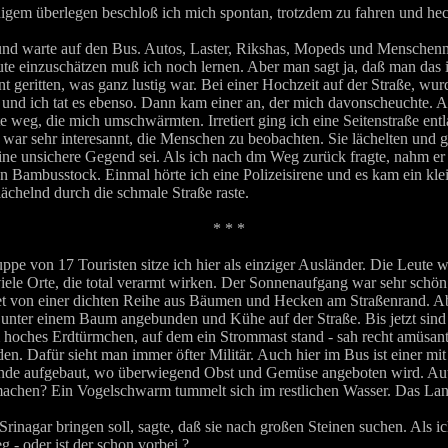
gem überlegen beschloß ich mich spontan, trotzdem zu fahren und hechte
nd warte auf den Bus. Autos, Laster, Rikshas, Mopeds und Menschenmas
te einzuschätzen muß ich noch lernen. Aber man sagt ja, daß man das 
 geritten, was ganz lustig war. Bei einer Hochzeit auf der Straße, wur
d ich tat es ebenso. Dann kam einer an, der mich davonscheuchte. A
e weg, die mich umschwärmten. Irretiert ging ich eine Seitenstraße entl
 war sehr interesannt, die Menschen zu beobachten. Sie lächelten und g
s eine unsichere Gegend sei. Als ich nach dm Weg zurück fragte, nahm 
ten Bambusstock. Einmal hörte ich eine Polizeisirene und es kam ein kl
chelnd durch die schmale Straße raste.
* * *
uppe von 17 Touristen sitze ich hier als einziger Ausländer. Die Leute w
iele Orte, die total verarmt wirken. Der Sonnenaufgang war sehr schön.
ndet von einer dichten Reihe aus Bäumen und Hecken am Straßenrand. A
unter einem Baum angebunden und Kühe auf der Straße. Bis jetzt sind 
m hoches Erdtürmchen, auf dem ein Strommast stand - sah recht amüsant
den. Dafür sieht man immer öfter Militär. Auch hier im Bus ist einer m
Stände aufgebaut, wo überwiegend Obst und Gemüse angeboten wird. Au
machen? Ein Vogelschwarm tummelt sich im restlichen Wasser. Das Land 
nagar bringen soll, sagte, daß sie nach großen Steinen suchen. Als ich i
g - oder ist der schon vorbei ?