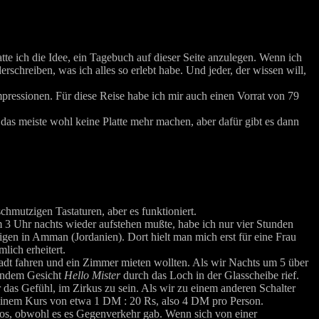
tte ich die Idee, ein Tagebuch auf dieser Seite anzulegen. Wenn ich
rschreiben, was ich alles so erlebt habe. Und jeder, der wissen will,
pressionen. Für diese Reise habe ich mir auch einen Vorrat von 79
das meiste wohl keine Platte mehr machen, aber dafür gibt es dann
chmutzigen Tastaturen, aber es funktioniert.
m 3 Uhr nachts wieder aufstehen mußte, habe ich nur vier Stunden
gen in Amman (Jordanien). Dort hielt man mich erst für eine Frau
lich erheitert.
tadt fahren und ein Zimmer mieten wollten. Als wir Nachts um 5 über
sendem Gesicht
Hello Mister
durch das Loch in der Glasscheibe rief.
r das Gefühl, im Zirkus zu sein. Als wir zu einem anderen Schalter
ei einem Kurs von etwa 1 DM : 20 Rs, also 4 DM pro Person.
utos, obwohl es es Gegenverkehr gab. Wenn sich von einer