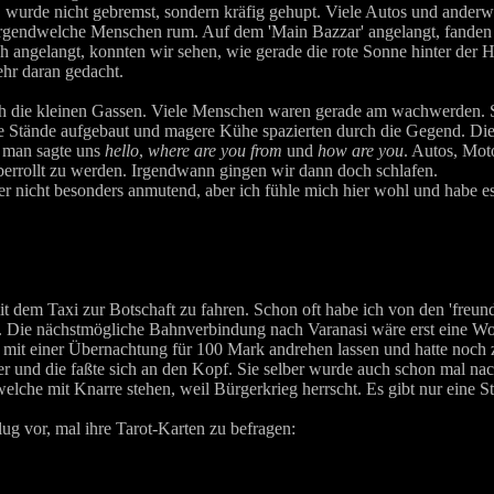
 wurde nicht gebremst, sondern kräfig gehupt. Viele Autos und anderwei
rgendwelche Menschen rum. Auf dem 'Main Bazzar' angelangt, fanden 
h angelangt, konnten wir sehen, wie gerade die rote Sonne hinter der 
ehr daran gedacht.
ch die kleinen Gassen. Viele Menschen waren gerade am wachwerden. Si
ne Stände aufgebaut und magere Kühe spazierten durch die Gegend. Di
, man sagte uns
hello
,
where are you from
und
how are you
. Autos, Mot
überrollt zu werden. Irgendwann gingen wir dann doch schlafen.
r nicht besonders anmutend, aber ich fühle mich hier wohl und habe es
t dem Taxi zur Botschaft zu fahren. Schon oft habe ich von den 'freun
gt. Die nächstmögliche Bahnverbindung nach Varanasi wäre erst eine Woc
aya mit einer Übernachtung für 100 Mark andrehen lassen und hatte noc
 und die faßte sich an den Kopf. Sie selber wurde auch schon mal nac
 welche mit Knarre stehen, weil Bürgerkrieg herrscht. Es gibt nur eine 
lug vor, mal ihre Tarot-Karten zu befragen: