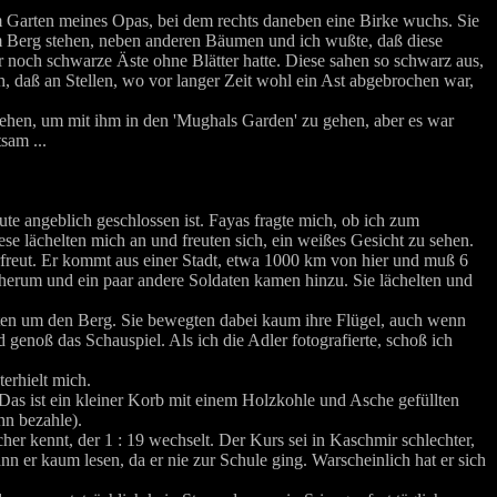
 im Garten meines Opas, bei dem rechts daneben eine Birke wuchs. Sie
em Berg stehen, neben anderen Bäumen und ich wußte, daß diese
ur noch schwarze Äste ohne Blätter hatte. Diese sahen so schwarz aus,
h, daß an Stellen, wo vor langer Zeit wohl ein Ast abgebrochen war,
tehen, um mit ihm in den 'Mughals Garden' zu gehen, aber es war
sam ...
e angeblich geschlossen ist. Fayas fragte mich, ob ich zum
se lächelten mich an und freuten sich, ein weißes Gesicht zu sehen.
erfreut. Er kommt aus einer Stadt, etwa 1000 km von hier und muß 6
h herum und ein paar andere Soldaten kamen hinzu. Sie lächelten und
isten um den Berg. Sie bewegten dabei kaum ihre Flügel, auch wenn
nd genoß das Schauspiel. Als ich die Adler fotografierte, schoß ich
erhielt mich.
 Das ist ein kleiner Korb mit einem Holzkohle und Asche gefüllten
hn bezahle).
her kennt, der 1 : 19 wechselt. Der Kurs sei in Kaschmir schlechter,
nn er kaum lesen, da er nie zur Schule ging. Warscheinlich hat er sich