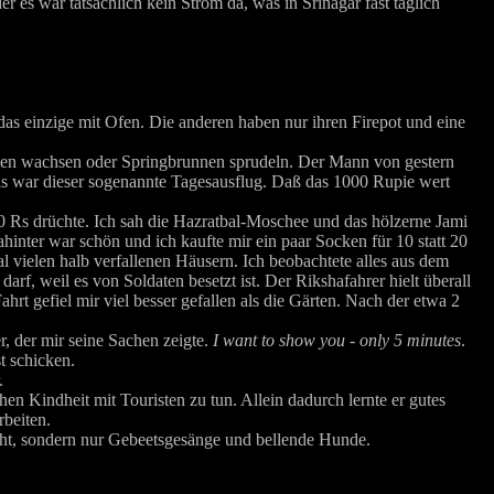
 es war tatsächlich kein Strom da, was in Srinagar fast täglich
das einzige mit Ofen. Die anderen haben nur ihren Firepot und eine
Bluben wachsen oder Springbrunnen sprudeln. Der Mann von gestern
Das war dieser sogenannte Tagesausflug. Daß das 1000 Rupie wert
00 Rs drüchte. Ich sah die Hazratbal-Moschee und das hölzerne Jami
inter war schön und ich kaufte mir ein paar Socken für 10 statt 20
al vielen halb verfallenen Häusern. Ich beobachtete alles aus dem
rf, weil es von Soldaten besetzt ist. Der Rikshafahrer hielt überall
t gefiel mir viel besser gefallen als die Gärten. Nach der etwa 2
, der mir seine Sachen zeigte.
I want to show you - only 5 minutes
.
t schicken.
.
ühen Kindheit mit Touristen zu tun. Allein dadurch lernte er gutes
rbeiten.
teht, sondern nur Gebeetsgesänge und bellende Hunde.