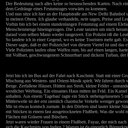
Der Bedeutung nach alles keine so berauschenden Karten. Nach eini
dem Gedränge eines Festumzuges vorwärts zu kommen.
Und nun sitze ich hier an der Hauptstraße am New Delhi Bahnhof u
in meinen Ohren. Ich glaube verhandeln,
nein
sagen, Preise und Leu
Vorhin bin ich bei einem stundenlangen Festumzug auf einem Elefant
Menschenmenge hineingezogen. Die Leute tanzten um mich herum un
darauf vom selben Mann wieder raugezerrt. Ein Polizist riß die Leut
So landete ich in einer Gegend, wo es keine Touristen mehr gab. Es
Dieser sagte, daß er der Polizeichef von diesem Viertel ist und da
Viele Polizisten laufen ohne Waffen rum, bis auf einen langen, har
mit Vollbart, geschwungenem Schnurrbart und dickem Turban, der lä
Jetzt bin ich im Bus auf der Fahrt nach Kaschmir. Statt mit einer Gr
Mischung aus Western- und Orient-Musik spielt. Wir fahren durch v
Berge. Zerfallene Häuser, Hütten aus Stroh, kleine Felder - umra
westlicher Werbung. Ein einsames Haus mitten im Feld. Ein Kamel 
anhalten. Aus einem 'Tagebau' ragte ein Stück stehengelassenes 5 
Mittlerweile ist der erst ziemlich chaotische Verkehr weniger gewor
Mir ist etwas komisch zumute. In den Dörfern sind lauter kleine 
mit Stöcken in einem fast ausgetrockneten Flußbett. Was die wohl 
Flächen mit Gräsern und Büschen.
Jetzt waren wieder Frauen in einem Flußbett. Fayaz, der mich nach Sri
sich die Kaschmiris von Indien ? Warum ist da eigentlich Bürgerkrie