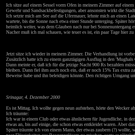
Ich sitze auf einem Sessel vorm Ofen in meinem Zimmer auf einem Ha
Gewehr und Sandsackbefestigungen, aber ansonsten wirkt die Stadt
Ich setzte mich am See auf die Ufermauer, lehnte mich an einen La
wartete, bis die Sonne nach etwa einer Stunde unterging. Später h
heimlich weiter, was dem Glauben nach nur bei Sonnenuntergang erla
Nacher muß ich mal schauen, wie teuer es ist, ein paar Tage hier zu
Jetzt sitze ich wieder in meinem Zimmer. Die Verhandlung ist vorb
Zusätzlich hatte ich zu einem ganztägigen Ausflug in den 'Mughals
Dann meinte er, daß ich für die jetzige Nacht 900 Rs bezahlen müs
bleiben. Dann fiel ihm auch noch ein, daß er noch 15% Tax extra zah
Beweise habe und ihn beleidigen könnte. Den richtigen Umgang und 
Srinagar, 4. Dezember 2000
Es ist Mittag. Ich wollte gegen neun aufstehen, hörte den Wecker ab
Ich träumte:
Ich war in einem Club oder etwas ähnlichem für Jugendliche, in dem 
etwas an, bis auf einige, die schon etwas entkleidet waren. Aber dar
Später träumte ich von einem Mann, der etwas zaubern (?) wollte, was