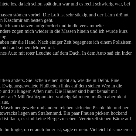
te los, da ich schon spät dran war und es recht schwierig war, bei
sen stömen vorbei. Die Luft ist sehr stickig und der Lärm dröhnt
in Kaschmir am besten geht.
de ich zum tanzen aufgefordert und in die versammelte
ndere zogen mich wieder in die Massen hinein und ich wurde kurz
ang.
aben mir die Hand. Nach einiger Zeit begegnete ich einem Polizisten.
er mich auf seinem Moped mit.
eines Auto mit roter Leuchte auf dem Dach. In dem Auto saß ein Inder
irken anders. Sie lächeln einen nicht an, wie die in Delhi. Eine
 Ewig ausgeweitete Flußbetten links auf dem steilen Weg in die
b und zu lungern Affen rum. Die Häuser sind bunt bemalt mit
wir an 3 Militärstützpunkten vorbeigefahrenen, mußten aber nicht
 aus.
it Maschinengewehr und andere reichen sich eine Pistole hin und her.
towracks liegen am Straßenrand. Ein paar Frauen pickern hockend
ist flach, es sind keine Berge zu sehen. Vereinzelt stehen Bäme auf
hn fragte, ob er auch Inder ist, sagte er nein. Vielleicht distanzieren