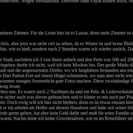
onnection', wegen Stromausfall. Entweder hatte Fayas keinen Bock, oder
meinem Zimmer. Für die Leute hier ist es Luxus, denn mein Zimmer ist 
chön, aber jetzt war nicht viel zu sehen, da es Winter ist und keine 
rt hin, wie es hieß, sondern nach 2 Stunden waren wir wieder zurück. 
ie Stadt, nachdem ich 3 von ihnen anhielt und den Preis von 500 auf 2
gehen durfte ich nicht, weil ich kein Moslem bin. Der große Markt dah
Stadt und die angrenzenden Dörfer, wo wir langfuhren bestanden aus tot
as Hari Parbat-Fort auf einem Hügel schimmern, wo man aber nicht rein da
warmen orangen Sonnenlicht gute Fotos machen. Diese zweistündige Fahr
esig freute.
elten uns. Es waren auch 2 Nachbarn da und ein Pelz- & Lederverkäufer
en sicher auch was davon gebrauchen und er könne es mir auch per Pos
er. Doch ewig will ich hier nicht bleiben, denn es ist etwas einsam hier
t er ist) arbeitet als Helfer auf diesem Hausboot und hatte seit seiner fr
ürde gerne gehen, hat aber kein Geld dafür und muß für seine Familie a
hr warm. Nachts hörte ich keine Gewehrsalven, wie es im Reiseführer s