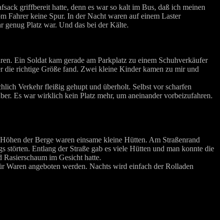
sack griffbereit hatte, denn es war so kalt im Bus, daß ich meinen
m Fahrer keine Spur. In der Nacht waren auf einem Laster
 genug Platz war. Und das bei der Kälte.
hren. Ein Soldat kam gerade am Parkplatz zu einem Schuhverkäufer
er die richtige Größe fand. Zwei kleine Kinder kamen zu mir und
lich Verkehr fleißig gehupt und überholt. Selbst vor scharfen
er. Es war wirklich kein Platz mehr, um aneinander vorbeizufahren.
nen Höhen der Berge waren einsame kleine Hütten. Am Straßenrand
gs störten. Entlang der Straße gab es viele Hütten und man konnte die
d Rasierschaum im Gesicht hatte.
 für Waren angeboten werden. Nachts wird einfach der Rolladen