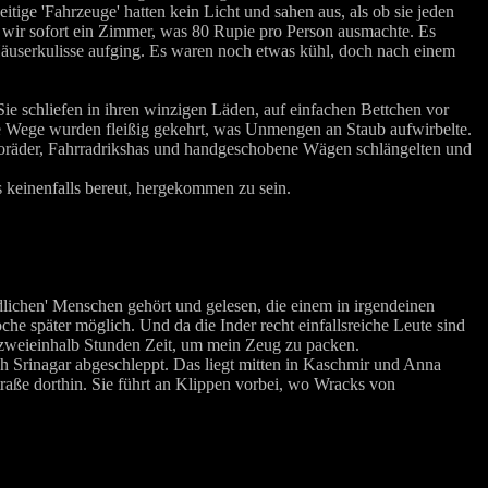
tige 'Fahrzeuge' hatten kein Licht und sahen aus, als ob sie jeden
wir sofort ein Zimmer, was 80 Rupie pro Person ausmachte. Es
Häuserkulisse aufging. Es waren noch etwas kühl, doch nach einem
e schliefen in ihren winzigen Läden, auf einfachen Bettchen vor
e Wege wurden fleißig gekehrt, was Unmengen an Staub aufwirbelte.
oräder, Fahrradrikshas und handgeschobene Wägen schlängelten und
 keinenfalls bereut, hergekommen zu sein.
dlichen' Menschen gehört und gelesen, die einem in irgendeinen
he später möglich. Und da die Inder recht einfallsreiche Leute sind
h zweieinhalb Stunden Zeit, um mein Zeug zu packen.
h Srinagar abgeschleppt. Das liegt mitten in Kaschmir und Anna
Straße dorthin. Sie führt an Klippen vorbei, wo Wracks von