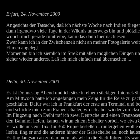
Erfurt, 24. November 2000
Angesichts der Tatsache, daß ich nächste Woche nach Indien fliegen 
dann irgendwo viele Tage in der Wildnis unterwegs bin und plötzlich
wo ich mich gerade rumtreibe, kann das dann hier nachlesen.
Zwar kann ich in der Zwischenzeit nicht an meiner Fotogalerie weit
Filmen angelegt.
Momentan bin ich ziemlich im Streß mit allen möglichen Dingen und 
sicher wieder anderes. Laß ich mich einfach mal überraschen ...
Delhi, 30. November 2000
Es ist Donnestag Abend und ich sitze in einem stickigen Internet-S
Am Mittwoch hatte ich angefangen mein Zeug für die Reise zu packe
geschlafen. Dafür war ich in Frankfurt der erste am Terminal und 
und schickte mich zum Frauenschalter, wo ich aber wieder zurücksc
Im Flugzeug nach Delhi traf ich zwei Deutsche und einen Franzosen
den Bahnhof liefen, kamen wir an einem Schalter vorbei, wo etwa 
Er wollte uns ein Taxi für 360 Rupie bestellen - runtergehen wollte
liefen, fing er und die anderen hinter der Galsscheibe an, noch la
Es fing langsam an zu dämmern, als wir in die Stadt fuhren. Es war