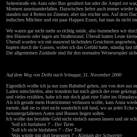
Seitenstraße ein Auto oder Bus genähert hat oder die Ampel rot war,
Moment auseinanderfallen. Dazwischen liefen auch immer wieder i
standen nur 4 Betten im Zimmer, aber das reichte uns. Auf dem Dac
indischen Milchtee und ein paar Happen Essen, hat man da nicht m
Wir waren gar nicht mehr so richtig müde, also bummelten wir dur
den Häusern oder lagen am Straßenrand. Überall hatten Leute klei
Überall wurden wir mit staunend lächelnden Gesichtern angesehen
hupten durch die Gassen, wobei ich das Gefühl hatte, ständig fast 
Die allgemeinen Zustände sind für den normalen Westeuropäer siche
Auf dem Weg von Delhi nach Srinagar, 31. November 2000
Eigentlich wollte ich ja nur zum Bahnhof gehen, um von dort aus mi
Laden mitschleifen, aber trotzdem hat mich gleich der erste gekrie
und vieles erzählen, habe ich mir doch glatt eine Fahrt ins Himal
Als ich gerade mein Hotelzimmer verlassen wollte, kam Anna wieder
meinte, daß sie es dort nicht sonderlich toll fand, wo an jeder Ecke
heruntergefallenen Autos und Bussen liegen sollen.
Ich wollte das bezahlte Geld nicht einfach sausen lassen und sie sch
'Soll ich hinfahren ?' -
Der Turm
'Soll ich nicht hinfahren ?' -
Der Tod
'Was würde mir dort begegnen ?' -
Königin der Schwerter