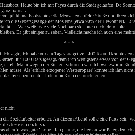
usboot. Heute bin ich mit Fayas durch die Stadt gelaufen. Da Sonntag i
 ganz normal.
ternenpfahl und beobachtete die Menschen auf der Straße und ihren kle
örte ich die Gebetsgesänge der Moslems (etwa 90% der Bewohner). Es i
ubt ist. Wer weiß, wie viele Nachbarn sich auch nicht dran halten.
 bleiben. Es gibt einiges zu sehen. Vielleicht mache ich auch eine mehr
* * *
ei. Ich sagte, ich habe nur ein Tagesbudget von 400 Rs und konnte de
 Garden' für 1000 Rs zugesagt, damit ich wenigstens etwas von der Geg
se, da ein Mann wegen der Steuern schon da war. Ich war zwar mißtraui
len müsse. Als 'erhlich erzogener Westeuropäer' konnte ich ihm nicht i
das feilschen mit den Indern muß ich erst noch lernen.
er nicht.
ein Sozialarbeiter arbeitet. An diesem Abend sollte eine Party sein, wo
auf achtete ich nocht so.
 allen 'etwas gutes' bringt. Ich glaube, die Person war Peter, den ich 