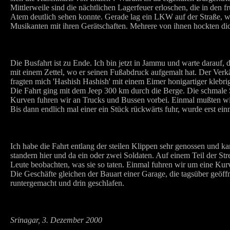
Mittlerweile sind die nächtlichen Lagerfeuer erloschen, die in den 
Atem deutlich sehen konnte. Gerade lag ein LKW auf der Straße, w
Musikanten mit ihren Gerätschaften. Mehrere von ihnen hockten dic
Die Busfahrt ist zu Ende. Ich bin jetzt in Jammu und warte dara
mit einem Zettel, wo er seinen Fußabdruck aufgemalt hat. Der Verk
fragten mich 'Hashish Hashish' mit einem Eimer honigartiger klebri
Die Fahrt ging mit dem Jeep 300 km durch die Berge. Die schmale St
Kurven fuhren wir an Trucks und Bussen vorbei. Einmal mußten wir
Bis dann endlich mal einer ein Stück rückwärts fuhr, wurde erst einma
Ich habe die Fahrt entlang der steilen Klippen sehr genossen und k
standern hier und da ein oder zwei Soldaten. Auf einem Teil der St
Leute beobachten, was sie so taten. Einmal fuhren wir um eine Kurv
Die Geschäfte gleichen der Bauart einer Garage, die tagsüber geöf
runtergemacht und drin geschlafen.
Srinagar, 3. Dezember 2000