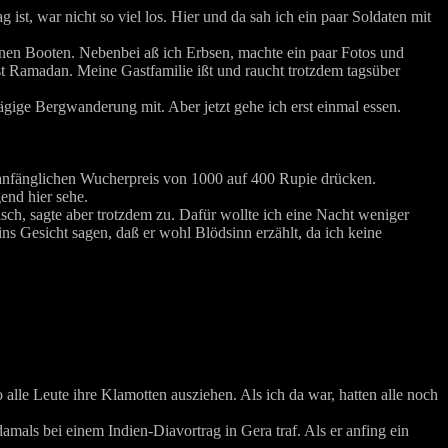
st, war nicht so viel los. Hier und da sah ich ein paar Soldaten mit
inen Booten. Nebenbei aß ich Erbsen, machte ein paar Fotos und
st Ramadan. Meine Gastfamilie ißt und raucht trotzdem tagsüber
tägige Bergwanderung mit. Aber jetzt gehe ich erst einmal essen.
n anfänglichen Wucherpreis von 1000 auf 400 Rupie drücken.
end hier sehe.
sch, sagte aber trotzdem zu. Dafür wollte ich eine Nacht weniger
ns Gesicht sagen, daß er wohl Blödsinn erzählt, da ich keine
 alle Leute ihre Klamotten ausziehen. Als ich da war, hatten alle noch
damals bei einem Indien-Diavortrag in Gera traf. Als er anfing ein