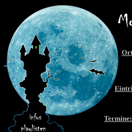
Ort
Eintri
Termine: